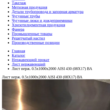
Такелаж
Метизная продукция
Детали трубопровода и запорная арматура
Чугунные трубы
Чугунные люки и дождеприемники
Хризотилцементная продукция
Фанера
Промышленные товары
Решетчатый настил
Производственные позиции
Главная
Каталог
Нержавеющий прокат
Лист нержавеющий
Лист нерж. 0.5х1000х2000 AISI 430 (08Х17) ВА
Лист нерж. 0.5х1000х2000 AISI 430 (08Х17) ВА