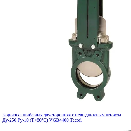
Задвижка шиберная двусторонняя с невыдвижным штоком
Ду-250 Ру-10 (Т<80°С) VGB4400 Tecofi