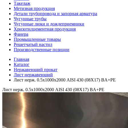
Такелаж
Метизная продукция
Детали трубопровода и запорная арматура
Чугунные трубы
Чугунные люки и дождеприемники
Хризотилцементная продукция
Фанера
Промышленные товары
Решетчатый настил
Производственные позиции
Главная
Каталог
Нержавеющий прокат
Лист нержавеющий
Лист нерж. 0.5х1000х2000 AISI 430 (08Х17) BA+PE
Лист нерж. 0.5х1000х2000 AISI 430 (08Х17) BA+PE