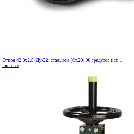
Отвод 42,3х2,6 (Ду-32) стальной (Ст.20) 90 градусов исп.1
шовный