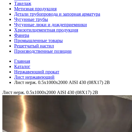
Такелаж
Метизная продукция
Детали трубопровода и запорная арматура
Чугунные трубы
Чугунные люки и дождеприемники
Хризотилцементная продукция
Фанера
Промышленные товары
Решетчатый настил
Производственные позиции
Главная
Каталог
Нержавеющий прокат
Лист нержавеющий
Лист нерж. 0.5х1000х2000 AISI 430 (08Х17) 2B
Лист нерж. 0.5х1000х2000 AISI 430 (08Х17) 2B