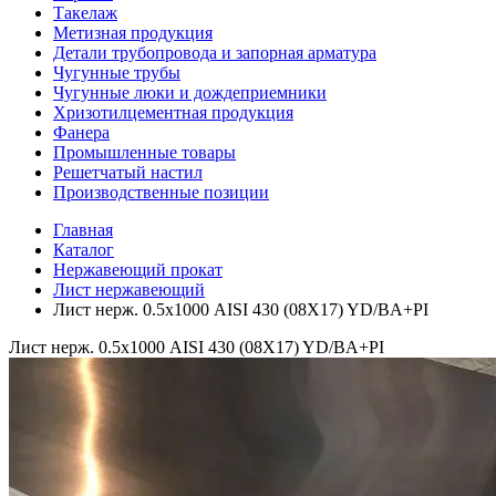
Такелаж
Метизная продукция
Детали трубопровода и запорная арматура
Чугунные трубы
Чугунные люки и дождеприемники
Хризотилцементная продукция
Фанера
Промышленные товары
Решетчатый настил
Производственные позиции
Главная
Каталог
Нержавеющий прокат
Лист нержавеющий
Лист нерж. 0.5х1000 AISI 430 (08Х17) YD/BA+PI
Лист нерж. 0.5х1000 AISI 430 (08Х17) YD/BA+PI