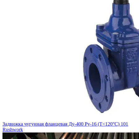
Задвижка чугунная фланцевая Ду-400 Ру-16 (Т<120°С) 101
Rushwork