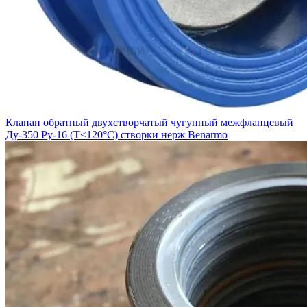
Клапан обратный двухстворчатый чугунный межфланцевый
Ду-350 Ру-16 (Т<120°С) створки нерж Benarmo