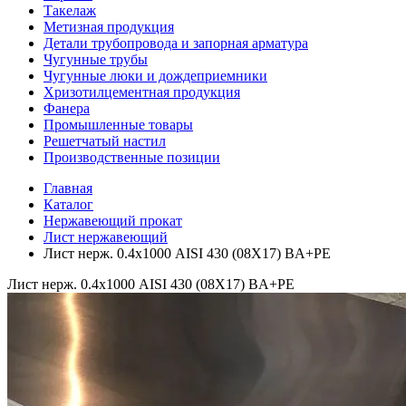
Такелаж
Метизная продукция
Детали трубопровода и запорная арматура
Чугунные трубы
Чугунные люки и дождеприемники
Хризотилцементная продукция
Фанера
Промышленные товары
Решетчатый настил
Производственные позиции
Главная
Каталог
Нержавеющий прокат
Лист нержавеющий
Лист нерж. 0.4х1000 AISI 430 (08Х17) BA+PE
Лист нерж. 0.4х1000 AISI 430 (08Х17) BA+PE