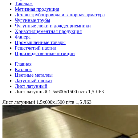
Такелаж
Метизная продукция
Детали трубопровода и запорная арматура
Чугунные трубы
Чугунные люки и дождеприемники
Хризотилцементная продукция
Фанера
Промышленные товары
Решетчатый настил
Производственные позиции
Главная
Каталог
Цветные металлы
Латунный прокат
Лист латунный
Лист латунный 1.5х600х1500 п/тв 1,5 Л63
Лист латунный 1.5х600х1500 п/тв 1,5 Л63