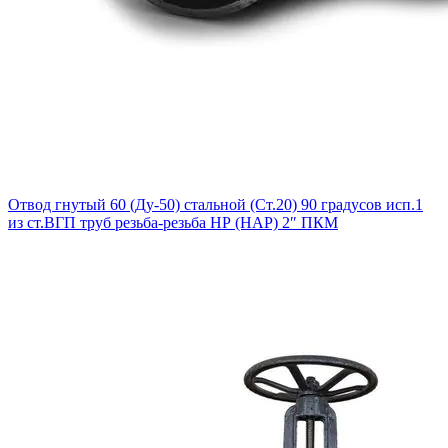
Отвод гнутый 60 (Ду-50) стальной (Ст.20) 90 градусов исп.1
из ст.ВГП труб резьба-резьба НР (НАР) 2″ ПКМ