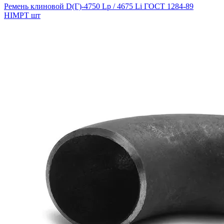
Ремень клиновой D(Г)-4750 Lp / 4675 Li ГОСТ 1284-89
HIMPT шт