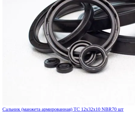
Сальник (манжета армированная) TC 12х32х10 NBR70 шт