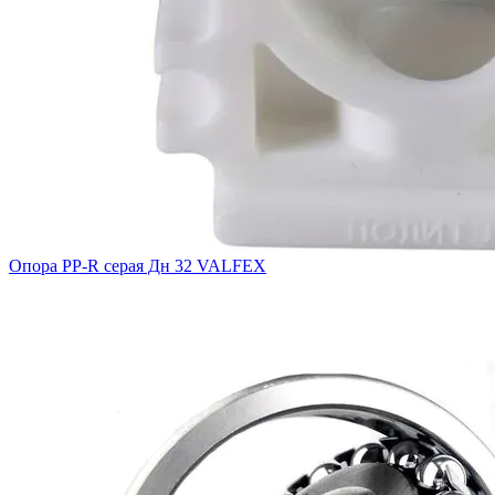
Опора PP-R серая Дн 32 VALFEX