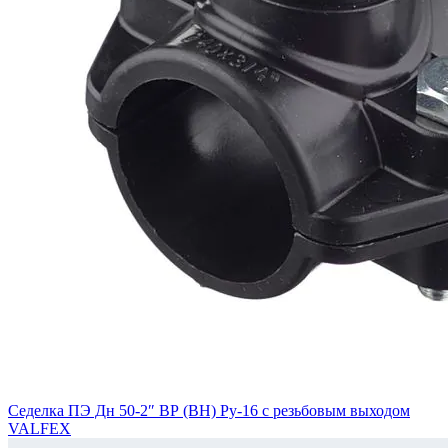
Седелка ПЭ Дн 50-2″ ВР (ВН) Ру-16 с резьбовым выходом
VALFEX