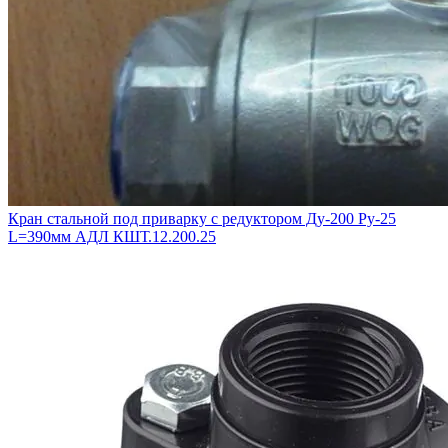
Кран стальной под приварку с редуктором Ду-200 Ру-25
L=390мм АДЛ КШТ.12.200.25