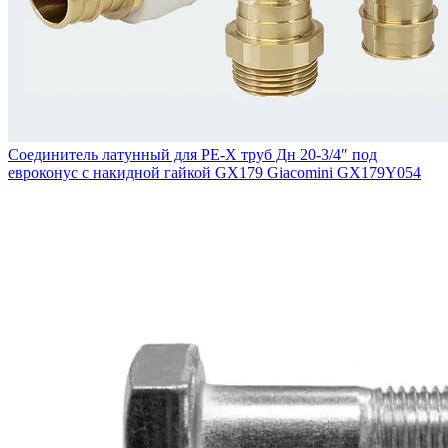
Соединитель латунный для PE-X труб Дн 20-3/4″ под
евроконус с накидной гайкой GX179 Giacomini GX179Y054