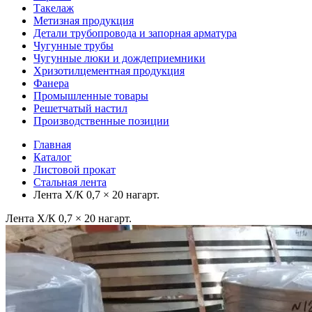
Такелаж
Метизная продукция
Детали трубопровода и запорная арматура
Чугунные трубы
Чугунные люки и дождеприемники
Хризотилцементная продукция
Фанера
Промышленные товары
Решетчатый настил
Производственные позиции
Главная
Каталог
Листовой прокат
Стальная лента
Лента Х/К 0,7 × 20 нагарт.
Лента Х/К 0,7 × 20 нагарт.