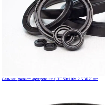
Сальник (манжета армированная) TC 50x110x12 NBR70 шт