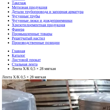
Такелаж
Метизная продукция
Детали трубопровода и запорная арматура
Чугунные трубы
Чугунные люки и дождеприемники
Хризотилцементная продукция
Фанера
Промышленные товары
Решетчатый настил
Производственные позиции
Главная
Каталог
Листовой прокат
Стальная лента
Лента Х/К 0,5 × 28 мягкая
Лента Х/К 0,5 × 28 мягкая