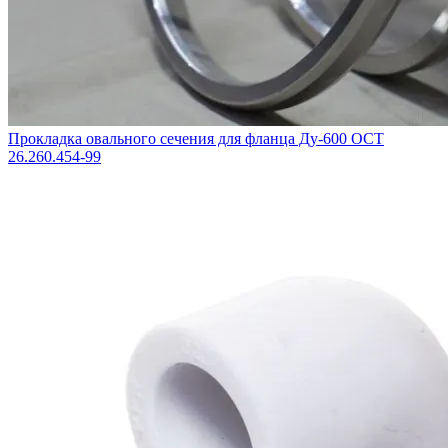
Прокладка овального сечения для фланца Ду-600 ОСТ
26.260.454-99