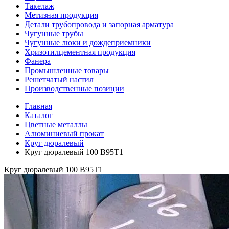
Такелаж
Метизная продукция
Детали трубопровода и запорная арматура
Чугунные трубы
Чугунные люки и дождеприемники
Хризотилцементная продукция
Фанера
Промышленные товары
Решетчатый настил
Производственные позиции
Главная
Каталог
Цветные металлы
Алюминиевый прокат
Круг дюралевый
Круг дюралевый 100 В95Т1
Круг дюралевый 100 В95Т1