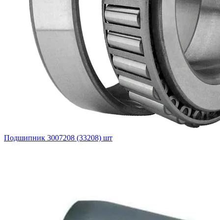
Подшипник 3007208 (33208) шт