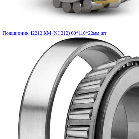
Подшипник 42212 КМ (NJ 212) 60*110*22мм шт