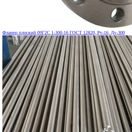
Фланец плоский 09Г2С 1-300-16 ГОСТ 12820, Ру-16, Ду-300