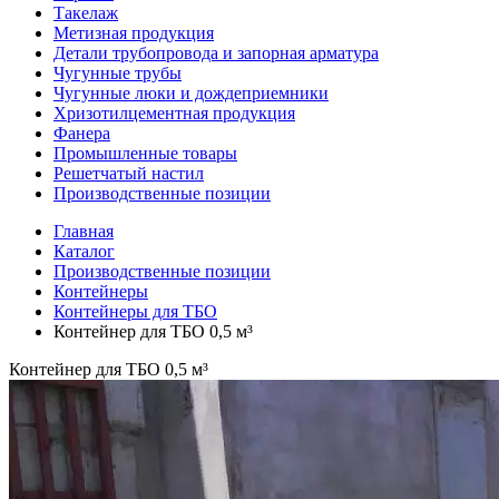
Такелаж
Метизная продукция
Детали трубопровода и запорная арматура
Чугунные трубы
Чугунные люки и дождеприемники
Хризотилцементная продукция
Фанера
Промышленные товары
Решетчатый настил
Производственные позиции
Главная
Каталог
Производственные позиции
Контейнеры
Контейнеры для ТБО
Контейнер для ТБО 0,5 м³
Контейнер для ТБО 0,5 м³