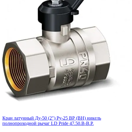
Кран латунный Ду-50 (2″) Ру-25 ВР (ВН) никель
полнопроходной рычаг LD Pride 47.50.В-В.Р.