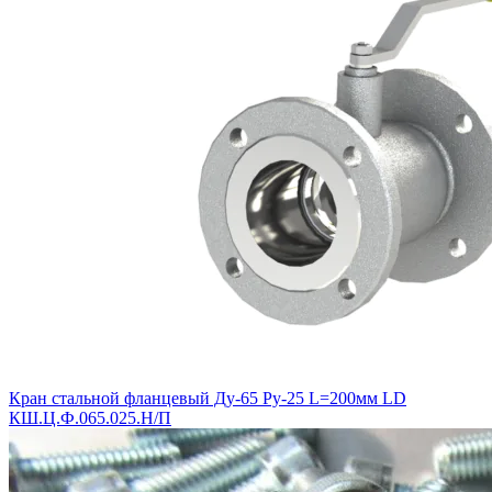
Кран стальной фланцевый Ду-65 Ру-25 L=200мм LD
КШ.Ц.Ф.065.025.Н/П