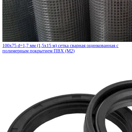
100х75 d=1,7 мм (1,5х15 м) сетка сварная оцинкованная с
полимерным покрытием ПВХ (М2)