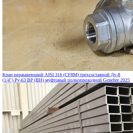
Кран нержавеющий AISI 316 (CF8M) трехсоставной Ду-8
(1/4″) Ру-63 ВР (ВН) муфтовый полнопроходной Genebre 2025