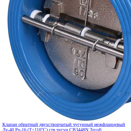
Клапан обратный двухстворчатый чугунный межфланцевый
Ду-40 Ру-16 (Т<110°С) ств чугун CB3448N Tecofi