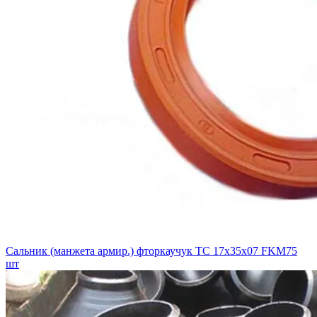
Сальник (манжета армир.) фторкаучук TC 17х35х07 FKM75
шт