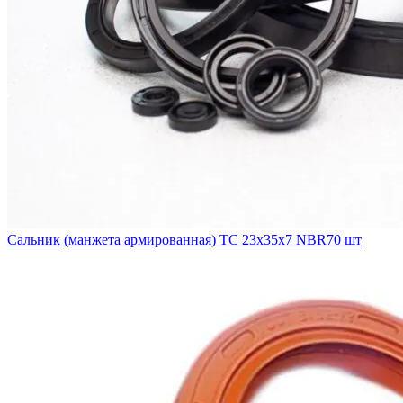
Сальник (манжета армированная) TC 23х35х7 NBR70 шт