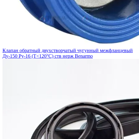
Клапан обратный двухстворчатый чугунный межфланцевый
Ду-150 Ру-16 (Т<120°С) ств нерж Benarmo