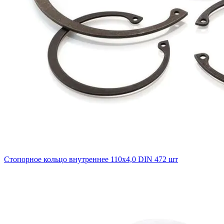
Стопорное кольцо внутреннее 110х4,0 DIN 472 шт