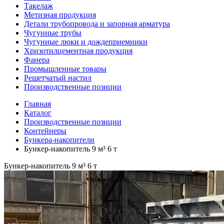
Такелаж
Метизная продукция
Детали трубопровода и запорная арматура
Чугунные трубы
Чугунные люки и дождеприемники
Хризотилцементная продукция
Фанера
Промышленные товары
Решетчатый настил
Производственные позиции
Главная
Каталог
Производственные позиции
Контейнеры
Бункера-накопители
Бункер-накопитель 9 м³ 6 т
Бункер-накопитель 9 м³ 6 т