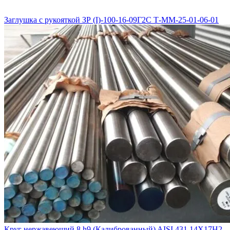
Заглушка с рукояткой ЗР (I)-100-16-09Г2С Т-ММ-25-01-06-01
Круг нержавеющий 8 h9 (Калиброванный) AISI 431 14Х17Н2