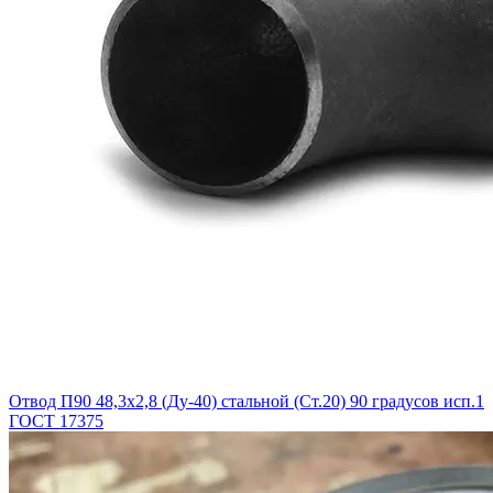
Отвод П90 48,3х2,8 (Ду-40) стальной (Ст.20) 90 градусов исп.1
ГОСТ 17375