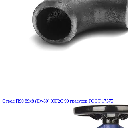
Отвод П90 89х8 (Ду-80) 09Г2С 90 градусов ГОСТ 17375