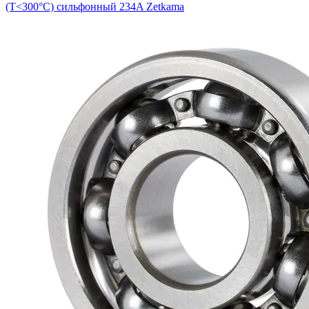
(Т<300°С) сильфонный 234A Zetkama