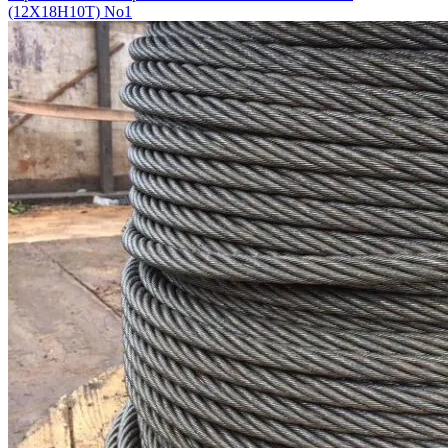
(12Х18Н10Т) No1