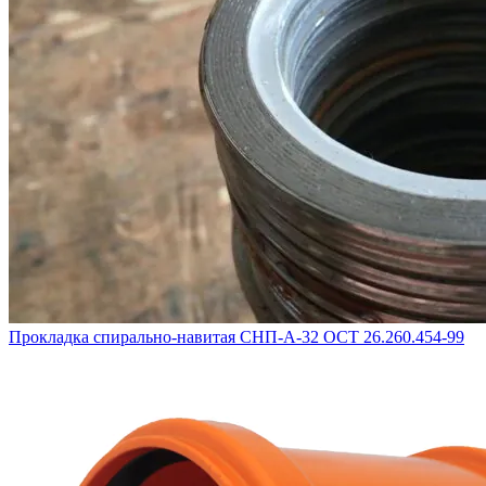
Прокладка спирально-навитая СНП-А-32 ОСТ 26.260.454-99