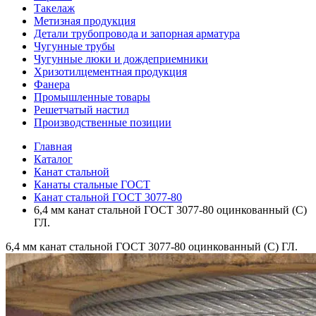
Такелаж
Метизная продукция
Детали трубопровода и запорная арматура
Чугунные трубы
Чугунные люки и дождеприемники
Хризотилцементная продукция
Фанера
Промышленные товары
Решетчатый настил
Производственные позиции
Главная
Каталог
Канат стальной
Канаты стальные ГОСТ
Канат стальной ГОСТ 3077-80
6,4 мм канат стальной ГОСТ 3077-80 оцинкованный (С)
ГЛ.
6,4 мм канат стальной ГОСТ 3077-80 оцинкованный (С) ГЛ.