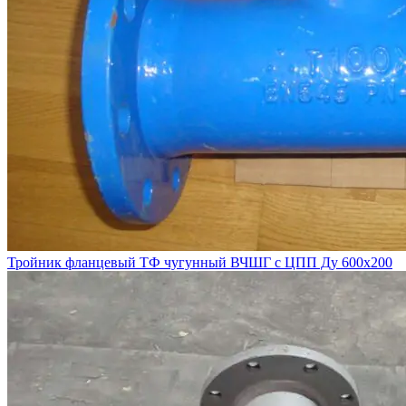
Тройник фланцевый ТФ чугунный ВЧШГ с ЦПП Ду 600х200