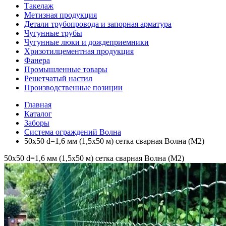
Такелаж
Метизная продукция
Детали трубопровода и запорная арматура
Чугунные трубы
Чугунные люки и дождеприемники
Хризотилцементная продукция
Фанера
Промышленные товары
Решетчатый настил
Производственные позиции
Главная
Каталог
Заборы
Система ограждений Волна
50х50 d=1,6 мм (1,5х50 м) сетка сварная Волна (М2)
50х50 d=1,6 мм (1,5х50 м) сетка сварная Волна (М2)