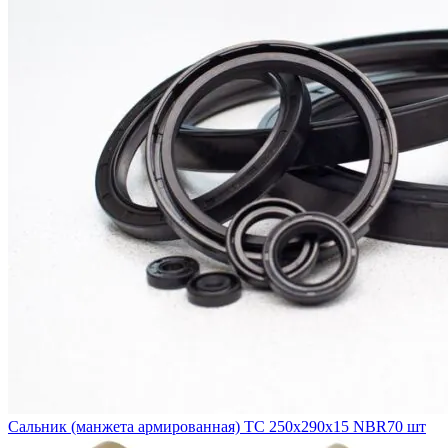
Сальник (манжета армированная) TC 250x290x15 NBR70 шт