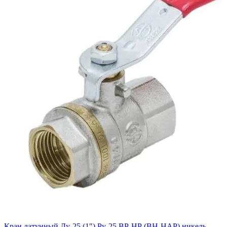
Кран латунный Ду-25 (1″) Ру-25 ВР-НР (ВН-НАР) никель