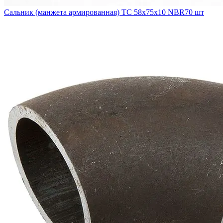
Сальник (манжета армированная) TC 58x75x10 NBR70 шт