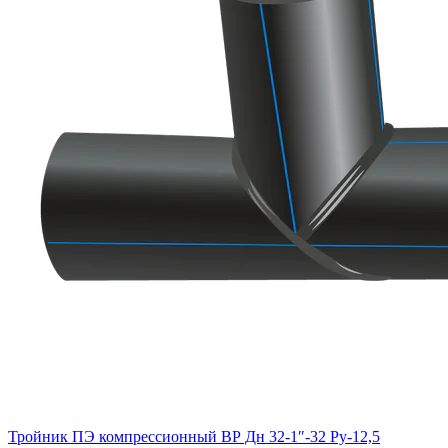
Тройник ПЭ компрессионный ВР Дн 32-1″-32 Ру-12,5