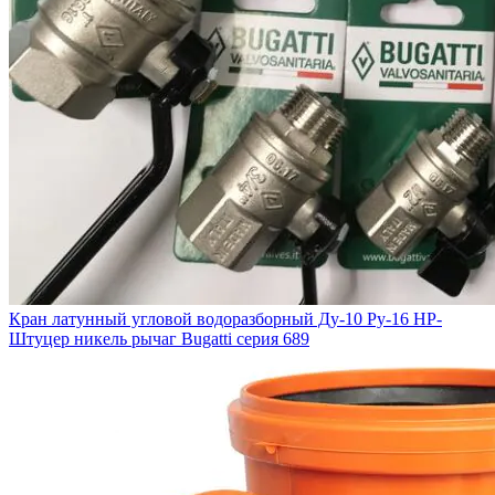
Кран латунный угловой водоразборный Ду-10 Ру-16 НР-
Штуцер никель рычаг Bugatti серия 689