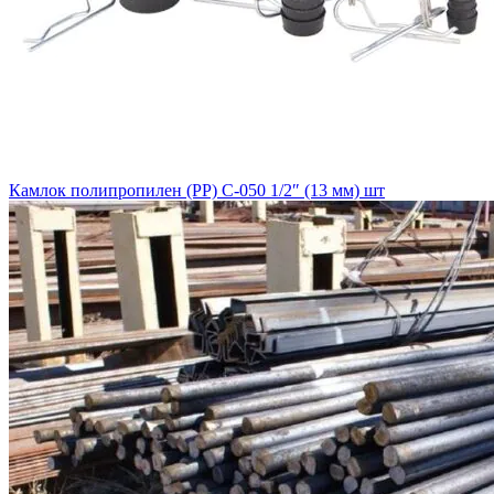
Камлок полипропилен (РР) C-050 1/2″ (13 мм) шт