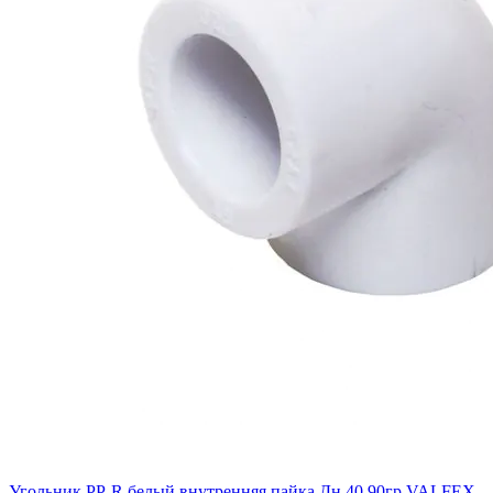
Угольник PP-R белый внутренняя пайка Дн 40 90гр VALFEX