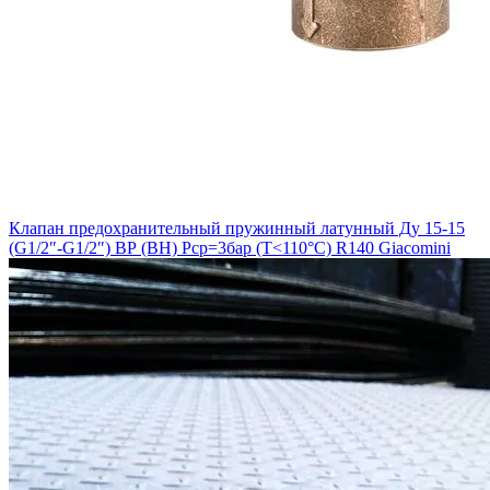
Клапан предохранительный пружинный латунный Ду 15-15
(G1/2″-G1/2″) ВР (ВН) Рср=3бар (Т<110°С) R140 Giacomini