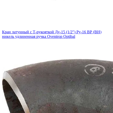
Кран латунный с Т-рукояткой Ду-15 (1/2″) Ру-16 ВР (ВН)
никель удлиненная ручка Oventrop Optibal