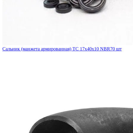
Сальник (манжета армированная) TC 17х40х10 NBR70 шт