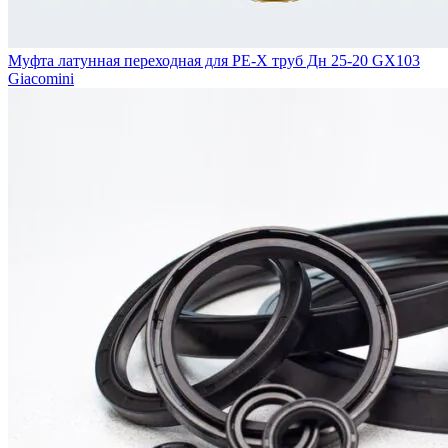
Муфта латунная переходная для PE-X труб Дн 25-20 GX103
Giacomini