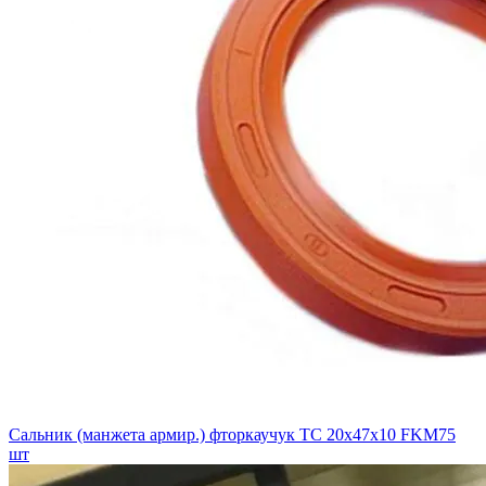
Сальник (манжета армир.) фторкаучук TC 20х47х10 FKM75
шт