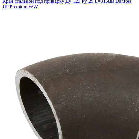
Кран стальной под приварку Ду-125 Ру-25 L=315мм Danfoss
JIP Premium WW