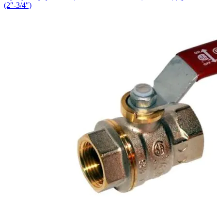
(2″-3/4″)