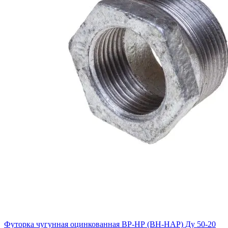
Футорка чугунная оцинкованная ВР-НР (ВН-НАР) Ду 50-20