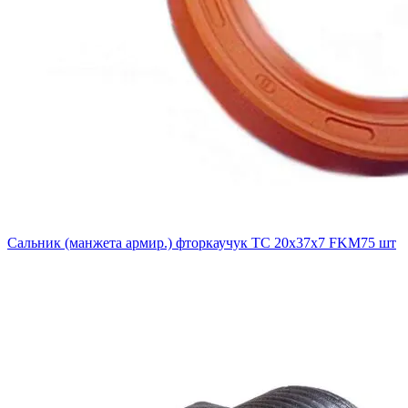
Сальник (манжета армир.) фторкаучук TC 20х37х7 FKM75 шт