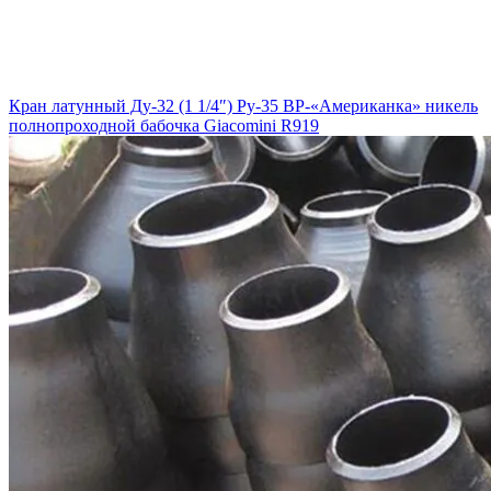
Кран латунный Ду-32 (1 1/4″) Ру-35 ВР-«Американка» никель
полнопроходной бабочка Giacomini R919