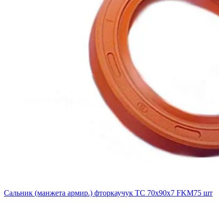
Сальник (манжета армир.) фторкаучук TC 70х90х7 FKM75 шт