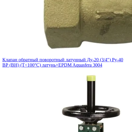
Клапан обратный поворотный латунный Ду-20 (3/4″) Ру-40
ВР (ВН) (Т<100°С) латунь+EPDM Aquasfera 3004