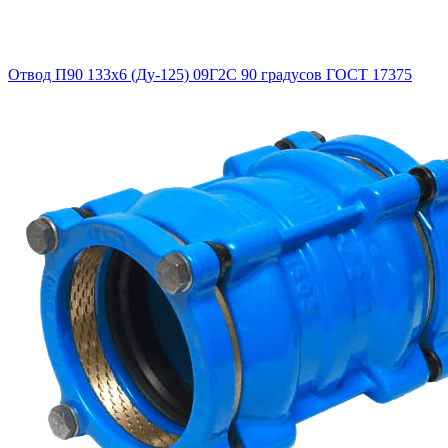
Отвод П90 133х6 (Ду-125) 09Г2С 90 градусов ГОСТ 17375