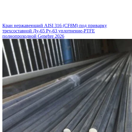
Кран нержавеющий AISI 316 (CF8M) под приварку
трехсоставной Ду-65 Ру-63 уплотнение-PTFE
полнопроходной Genebre 2026