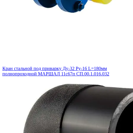
Кран стальной под приварку Ду-32 Ру-16 L=180мм
полнопроходной МАРШАЛ 11с67п СП.00.1.016.032