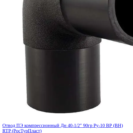
Отвод ПЭ компрессионный Дн 40-1/2″ 90гр Ру-10 ВР (ВН)
RTP (РосТурПласт)