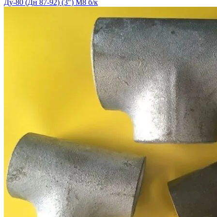
Ду-80 (Дн 87-92) (3″) М8 б/к