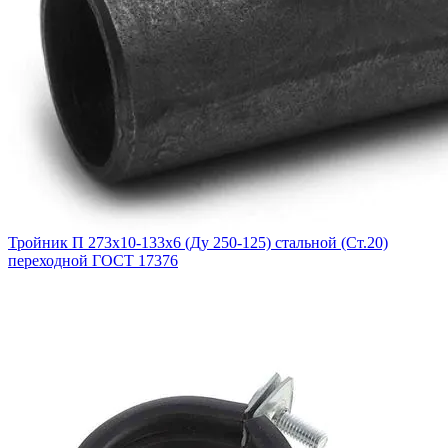
Тройник П 273х10-133х6 (Ду 250-125) стальной (Ст.20)
переходной ГОСТ 17376