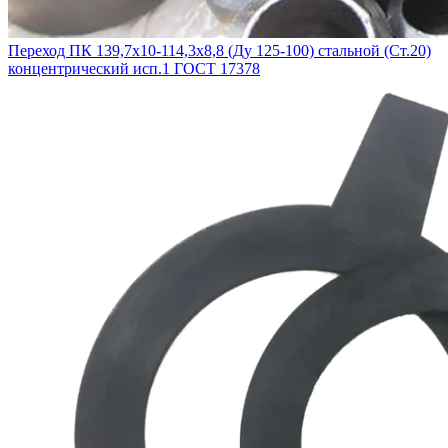
Переход ПК 139,7х10-114,3х8,8 (Ду 125-100) стальной (Ст.20)
концентрический исп.1 ГОСТ 17378