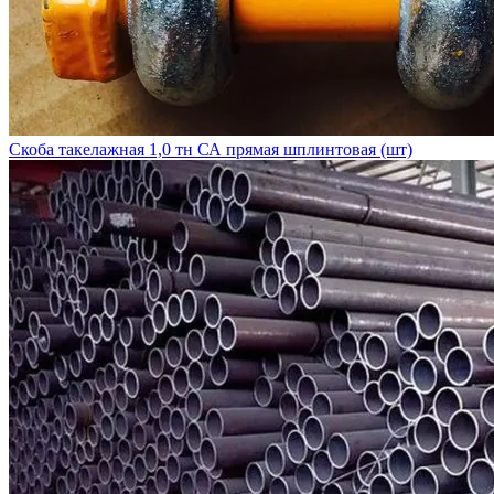
Скоба такелажная 1,0 тн СА прямая шплинтовая (шт)