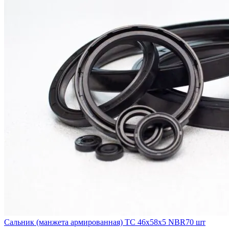
Сальник (манжета армированная) TC 46х58х5 NBR70 шт