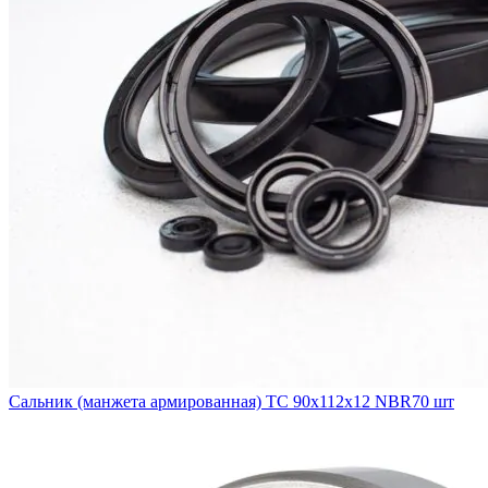
Сальник (манжета армированная) TC 90х112х12 NBR70 шт