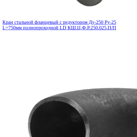
Кран стальной фланцевый с редуктором Ду-250 Ру-25
L=750мм полнопроходной LD КШ.Ц.Ф.Р.250.025.П/П