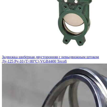
Задвижка шиберная двусторонняя с невыдвижным штоком
Ду-125 Ру-10 (Т<80°С) VGB4400 Tecofi