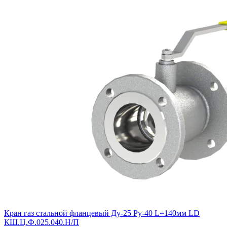
Кран газ стальной фланцевый Ду-25 Ру-40 L=140мм LD
КШ.Ц.Ф.025.040.Н/П