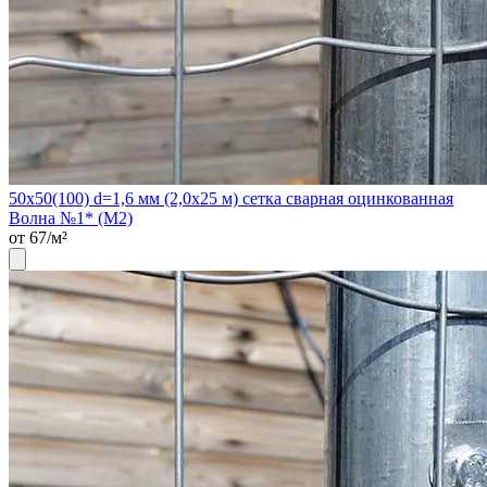
50х50(100) d=1,6 мм (2,0х25 м) сетка сварная оцинкованная
Волна №1* (М2)
от 67/м²