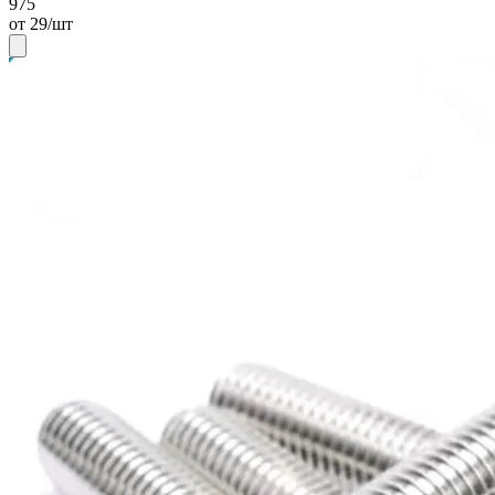
975
от 29/шт